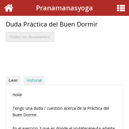
Pranamanasyoga
Duda Práctica del Buen Dormir
Todos los documentos
Du
Pr
de
Do
Leer
Historial
Hola!
Tengo una duda / cuestión acerca de la Práctica del
Buen Dormir.
En el ejercicio 3 que es donde el yogaterapeuta adapte